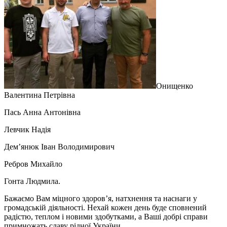
Онищенко
Валентина Петрівна
Пась Анна Антонівна
Левчик Надія
Дем’янюк Іван Володимирович
Ребров Михайло
Гонта Людмила.
Бажаємо Вам міцного здоров’я, натхнення та наснаги у
громадській діяльності. Нехай кожен день буде сповнений
радістю, теплом і новими здобутками, а Ваші добрі справи
примножать славу рідної України.