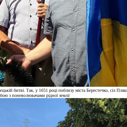
ькій битві. Так, у 1651 році поблизу міста Берестечко, сіл Пляш
бою з поневолювачами рідної землі/