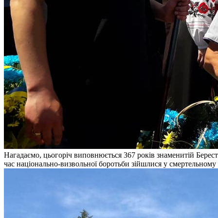
Нагадаємо, цьогоріч виповнюється 367 років знаменитій Берестец
час національно-визвольної боротьби зійшлися у смертельному 