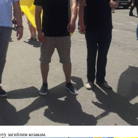
нту загиблим козакам.