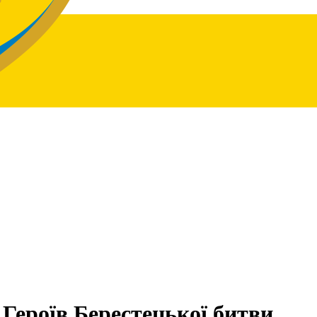
 Героїв Берестецької битви