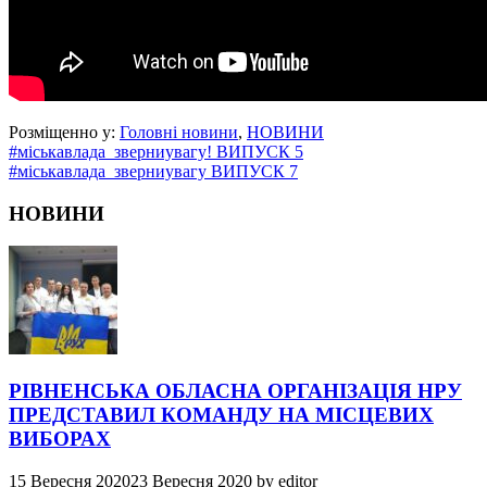
Розміщенно у:
Головні новини
,
НОВИНИ
#міськавлада_зверниувагу! ВИПУСК 5
#міськавлада_зверниувагу ВИПУСК 7
НОВИНИ
РІВНЕНСЬКА ОБЛАСНА ОРГАНІЗАЦІЯ НРУ
ПРЕДСТАВИЛ КОМАНДУ НА МІСЦЕВИХ
ВИБОРАХ
15 Вересня 2020
23 Вересня 2020
by
editor