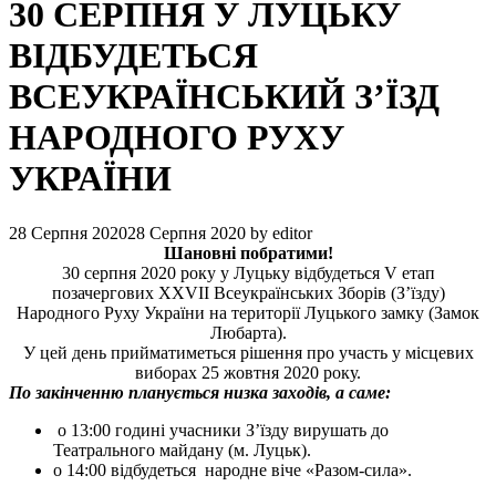
30 СЕРПНЯ У ЛУЦЬКУ
ВІДБУДЕТЬСЯ
ВСЕУКРАЇНСЬКИЙ З’ЇЗД
НАРОДНОГО РУХУ
УКРАЇНИ
28 Серпня 2020
28 Серпня 2020
by
editor
Шановні побратими!
30 серпня 2020 року у Луцьку відбудеться V етап
позачергових XXVII Всеукраїнських Зборів (З’їзду)
Народного Руху України на території Луцького замку (Замок
Любарта).
У цей день прийматиметься рішення про участь у місцевих
виборах 25 жовтня 2020 року.
По закінченню планується низка заходів, а саме:
о 13:00 годині учасники З’їзду вирушать до
Театрального майдану (м. Луцьк).
о 14:00 відбудеться народне віче «Разом-сила».