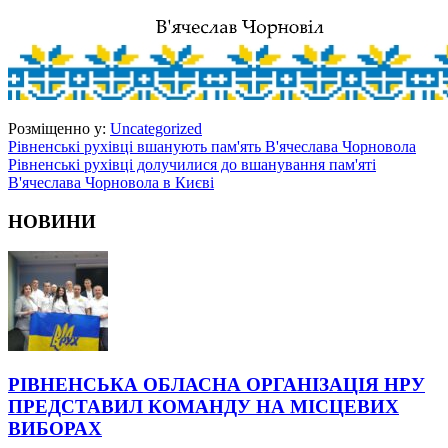
Розміщенно у:
Uncategorized
Рівненські рухівці вшанують пам'ять В'ячеслава Чорновола
Рівненські рухівці долучилися до вшанування пам'яті
В'ячеслава Чорновола в Києві
НОВИНИ
РІВНЕНСЬКА ОБЛАСНА ОРГАНІЗАЦІЯ НРУ
ПРЕДСТАВИЛ КОМАНДУ НА МІСЦЕВИХ
ВИБОРАХ