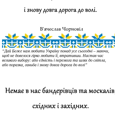
“Дай Боже нам любити Україну понад усе сьогодні – маючи,
щоб не довелося гірко любити її, втративши. Настав час
великого вибору: або єдність і перемога та шлях до світла,
або поразка, ганьба і знову довга дорога до волі”