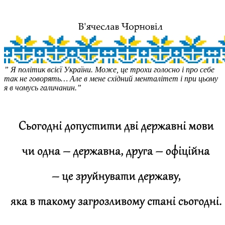
” Я політик всієї України. Може, це трохи голосно і про себе
так не говорять… Але в мене східний менталітет і при цьому
я в чомусь галичанин.”