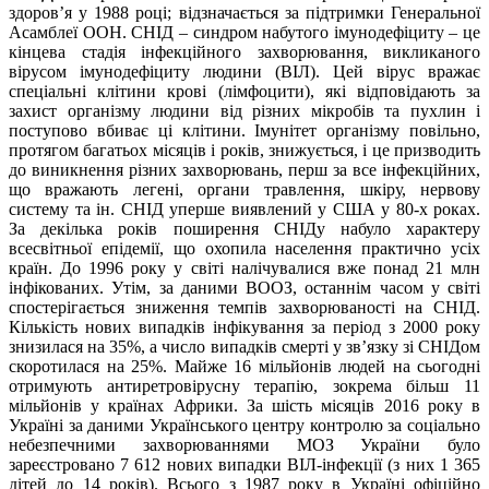
здоров’я у 1988 році; відзначається за підтримки Генеральної
Асамблеї ООН. СНІД – синдром набутого імунодефіциту – це
кінцева стадія інфекційного захворювання, викликаного
вірусом імунодефіциту людини (ВІЛ). Цей вірус вражає
спеціальні клітини крові (лімфоцити), які відповідають за
захист організму людини від різних мікробів та пухлин і
поступово вбиває ці клітини. Імунітет організму повільно,
протягом багатьох місяців і років, знижується, і це призводить
до виникнення різних захворювань, перш за все інфекційних,
що вражають легені, органи травлення, шкіру, нервову
систему та ін. СНІД уперше виявлений у США у 80-х роках.
За декілька років поширення СНІДу набуло характеру
всесвітньої епідемії, що охопила населення практично усіх
країн. До 1996 року у світі налічувалися вже понад 21 млн
інфікованих. Утім, за даними ВООЗ, останнім часом у світі
спостерігається зниження темпів захворюваності на СНІД.
Кількість нових випадків інфікування за період з 2000 року
знизилася на 35%, а число випадків смерті у зв’язку зі СНІДом
скоротилася на 25%. Майже 16 мільйонів людей на сьогодні
отримують антиретровірусну терапію, зокрема більш 11
мільйонів у країнах Африки. За шість місяців 2016 року в
Україні за даними Українського центру контролю за соціально
небезпечними захворюваннями МОЗ України було
зареєстровано 7 612 нових випадки ВІЛ-інфекції (з них 1 365
дітей до 14 років). Всього з 1987 року в Україні офіційно