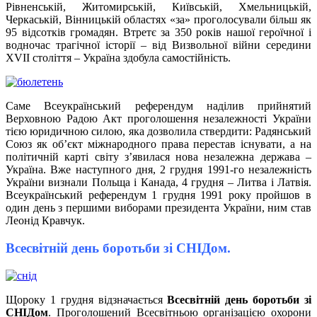
Рівненській, Житомирській, Київській, Хмельницькій,
Черкаській, Вінницькій областях «за» проголосували більш як
95 відсотків громадян. Втретє за 350 років нашої героїчної і
водночас трагічної історії – від Визвольної війни середини
ХVІІ століття – Україна здобула самостійність.
Саме Всеукраїнський референдум наділив прийнятий
Верховною Радою Акт проголошення незалежності України
тією юридичною силою, яка дозволила ствердити: Радянський
Союз як об’єкт міжнародного права перестав існувати, а на
політичній карті світу з’явилася нова незалежна держава –
Україна. Вже наступного дня, 2 грудня 1991-го незалежність
України визнали Польща і Канада, 4 грудня – Литва і Латвія.
Всеукраїнський референдум 1 грудня 1991 року пройшов в
один день з першими виборами президента України, ним став
Леонід Кравчук.
Всесвітній день боротьби зі СНІДом
.
Щороку 1 грудня відзначається
Всесвітній день боротьби зі
СНІДом
. Проголошений Всесвітньою організацією охорони