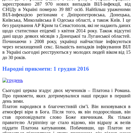
зареєстровано 287 970 нових випадків ВІЛ-інфекції, від
СНІДу в Україні померло 39 887 осіб. Найбільш ураженими
ВІЛ-інфекцією регіонами є Дніпропетровська, Донецька,
Київська, Миколаївська й Одеська області, а також Київ. І це
без урахування АР Крим та Севастополя, які не надають даних
щодо статистики епідемії з квітня 2014 року. Також відсутні
дані щодо деяких місяців з Донецької та Луганської областей.
Починаючи з 2008 року, українці найчастіше інфікуються
через незахищений секс. Більшість випадків інфікування ВІЛ
в Україні сьогодні реєструються у молодих людей віком від 15
до 30 років.
Народні прикмети: 1 грудня 2016
Сьогодні церква згадує двох мучеників – Платона і Романа.
Про прикмети, яких дотримувалися наші предки в перший
день зими.
Платон народився в благочестивій сім’ї. Він виховувався в
атмосфері віри в Бога. Після того, як він подорослішав, він
став проповідувати слово Боже язичникам. Як тільки
правителю Агріппіну це стало відомо, він відразу ж велів
піддати Платона катуванням. Побачивши, що Платон не