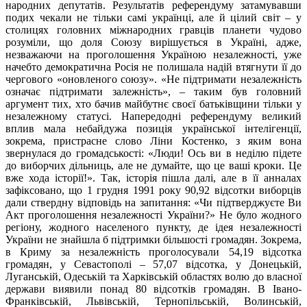
народних депутатів. Результатів референдуму затамувавши
подих чекали не тільки самі українці, але й цілий світ – у
столицях головних міжнародних гравців планети чудово
розуміли, що доля Союзу вирішується в Україні, адже,
незважаючи на проголошення Україною незалежності, уже
начебто демократична Росія не полишала надій втягнути її до
чергового «оновленого союзу». «Не підтримати незалежність
означає підтримати залежність», – таким був головний
аргумент тих, хто бачив майбутнє своєї батьківщини тільки у
незалежному статусі. Напередодні референдуму великий
вплив мала небайдужа позиція української інтелігенції,
зокрема, пристрасне слово Ліни Костенко, з яким вона
звернулася до громадськості: «Люди! Ось ви в неділю підете
до виборчих дільниць, але не думайте, що це ваші кроки. Це
вже хода історії!». Так, історія пішла далі, але в її анналах
зафіксовано, що 1 грудня 1991 року 90,92 відсотки виборців
дали ствердну відповідь на запитання: «Чи підтверджуєте Ви
Акт проголошення незалежності України?» Не було жодного
регіону, жодного населеного пункту, де ідея незалежності
України не знайшла б підтримки більшості громадян. Зокрема,
в Криму за незалежність проголосували 54,19 відсотка
громадян, у Севастополі – 57,07 відсотка, у Донецькій,
Луганській, Одеській та Харківській областях волю до власної
держави виявили понад 80 відсотків громадян. В Івано-
Франківській, Львівській, Тернопільській, Волинській,