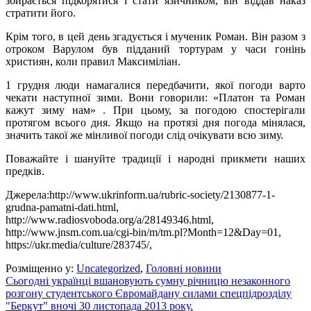
збирається підкорятися і стати язичником, він віддав наказ
стратити його.
Крім того, в цей день згадується і мученик Роман. Він разом з
отроком Варулом був підданий тортурам у часи гонінь
християн, коли правил Максиміліан.
1 грудня люди намагалися передбачити, якої погоди варто
чекати наступної зими. Вони говорили: «Платон та Роман
кажут зиму нам» . При цьому, за погодою спостерігали
протягом всього дня. Якщо на протязі дня погода мінялася,
значить такої же мінливої погоди слід очікувати всю зиму.
Поважайте і шануйте традиції і народні прикмети наших
предків.
Джерела:http://www.ukrinform.ua/rubric-society/2130877-1-
grudna-pamatni-dati.html,
http://www.radiosvoboda.org/a/28149346.html,
http://www.jnsm.com.ua/cgi-bin/m/tm.pl?Month=12&Day=01,
https://ukr.media/culture/283745/,
Розміщенно у:
Uncategorized
,
Головні новини
Сьогодні українці вшановують сумну річницю незаконного
розгону студентського Євромайдану силами спецпідрозділу
"Беркут" вночі 30 листопада 2013 року.