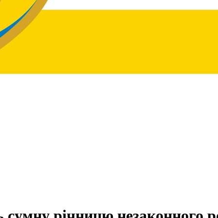
 сумну річницю незаконного р