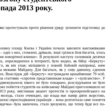
пада 2013 року.
 які протестували проти рішення уряду зупинити підготовку до
оловну площу Києва і України почали завозити вантажівками
 одні з них, стомлені, дрімали, інші грілися біля багаття, хтось
ня новорічної ялинки». В результаті наступу силовиків десятки
х, оприлюднених в інтернеті, було видно, як бійці «Беркуту»
 як він упав; міліціянти у повній бойовій екіпіровці, наче
за межами Майдану. Для багатьох, як у сиву давнину, єдиним
них. Внаслідок дій «Беркуту» постраждали щонайменше 79 осіб.
за статтями «спротив представникам влади» і «хуліганство». У
дмежувалося; нікого не було покарано, розслідування не було
орстоке побиття студентів на київському Майдані приголомшило не
013 року, змістивши акцент протестів із проєвропейського на
 молодь, стало очевидно, що влада має намір діяти жорстоко,
крихкі євросподівання українців – вона розтоптала саме поняття
ечка» була закінчена, стало зрозуміло, що тепер буде все по-