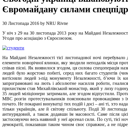
Євромайдану силами спецпідро
30 Листопада 2016
by
NRU Rivne
У ніч з 29 на 30 листопада 2013 року на Майдані Незалежност
Угоди про асоціацію з Євросоюзом.
На Майдані Незалежності тієї листопадової ночі перебувал
елементи новорічної ялинки, яку зводили неподалік місця протест
співав пісні. Як виявилося згодом, ця силова спецоперація на
людей було жорстоко побиті, серед них багато студентів (чи
витісняли людей з-під монументу Незалежності, б’ючи їх ки
запрограмовані на лють і абсолютне насилля роботи, гналис
прихистком став Михайлівський монастир, який у лиху годину 
35 людей міліціонери затримали, але згодом відпустили. Прот
МВС розгін протестувальників пояснювали провокаціями з їхн
почато. Не покарані винуватці тих подій і досі – ані ті, хто н
тільки українців, але й світову спільноту. Події 30 листоп
антиурядовий, а також додавши їм масовості. Саме після ціє
застосовуючи весь наявний у неї арсенал сили. По суті, тієї н
демократії, показавши таким чином своє справжнє, а не підре