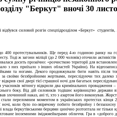
зділу "Беркут" вночі 30 листо
і відбувся силовий розгін спецпідрозділом «Беркут» студентів,
о до 400 протестувальників. Ще перед 4-ю годиною ранку на г
у. Тоді ж загони міліції (до 2 000 чоловік) оточили активістів –
зивалася досить прозаїчно: «розчисткою території для встановлен
мало з них приїхало з інших областей України). На відеозаписа
йками та ногами. Декого продовжували бити навіть після того,
я за своїми беззбройними жертвами, переслідуючи тих далеко 
відкрив свої двері тієї страшної ночі для багатьох переслідува
и учасників мітингу відкрили два кримінальних провадження – 
ього боку. Від дій силовиків тодішнє керівництво держави ві
адавав злочинний наказ, ані ті, хто з азартом його виконував. Ж
ада стали переломним моментом в українських протестах кінця 2
ї ночі, коли було по-звірячому побито беззбройну і беззахисну
очі влада беркутівськими берцями цинічно розтоптала не тільки 
хтоване іноземними іміджмейкерами обличчя. Гра в «доброго дяд