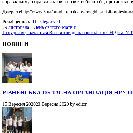
справжньому: справжня кров, справжня боротьба, протистояння 
Джерела:http://www.5.ua/hronika-maidany/rozghin-aktsii-protestu-na
Розміщенно у:
Uncategorized
29 листопада – День святого Матвія
1 грудня відзначається Всесвітній день боротьби зі СНІДом. У 
НОВИНИ
РІВНЕНСЬКА ОБЛАСНА ОРГАНІЗАЦІЯ НРУ 
15 Вересня 2020
23 Вересня 2020
by
editor