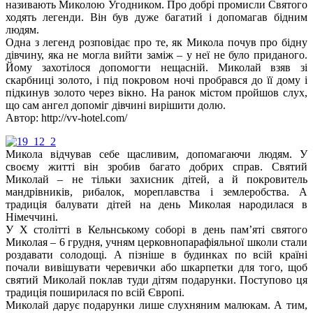
називають Миколою Угодником. Про добрі промисли Святого
ходять легенди. Він був дуже багатий і допомагав бідним
людям.
Одна з легенд розповідає про те, як Микола почув про бідну
дівчину, яка не могла вийти заміж – у неї не було приданого.
Йому захотілося допомогти нещасній. Миколай взяв зі
скарбниці золото, і під покровом ночі пробрався до її дому і
підкинув золото через вікно. На ранок містом пройшов слух,
що сам ангел допоміг дівчині вирішити долю.
Автор: http://vv-hotel.com/
Микола відчував себе щасливим, допомагаючи людям. У
своєму житті він зробив багато добрих справ. Святий
Миколай – не тільки захисник дітей, а й покровитель
мандрівників, рибалок, мореплавства і землеробства. А
традиція балувати дітей на день Миколая народилася в
Німеччині.
У Х столітті в Кельнському соборі в день пам’яті святого
Миколая – 6 грудня, учням церковнопарафіяльної школи стали
роздавати солодощі. А пізніше в будинках по всій країні
почали вивішувати черевички або шкарпетки для того, щоб
святий Миколай поклав туди дітям подарунки. Поступово ця
традиція поширилася по всій Європі.
Миколай дарує подарунки лише слухняним малюкам. А тим,