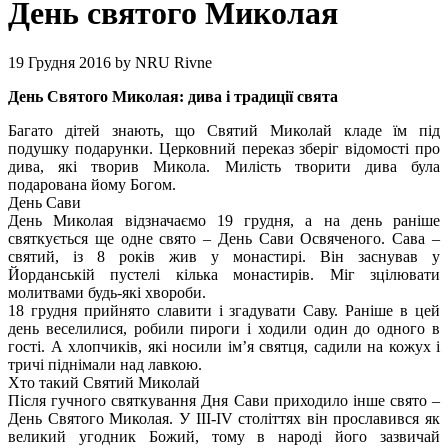
День святого Миколая
19 Грудня 2016
by
NRU Rivne
День Святого Миколая: дива і традиції свята
Багато дітей знають, що Святий Миколай кладе їм під
подушку подарунки. Церковний переказ зберіг відомості про
дива, які творив Микола. Милість творити дива була
подарована йому Богом.
День Сави
День Миколая відзначаємо 19 грудня, а на день раніше
святкується ще одне свято – День Сави Освяченого. Сава –
святий, із 8 років жив у монастирі. Він заснував у
Йорданській пустелі кілька монастирів. Міг зцілювати
молитвами будь-які хвороби.
18 грудня прийнято славити і згадувати Саву. Раніше в цей
день веселилися, робили пироги і ходили один до одного в
гості. А хлопчиків, які носили ім’я святця, садили на кожух і
тричі піднімали над лавкою.
Хто такий Святий Миколай
Після гучного святкування Дня Сави приходило інше свято –
День Святого Миколая. У III-IV століттях він прославився як
великий угодник Божий, тому в народі його зазвичай