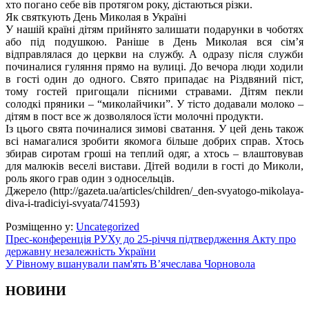
хто погано себе вів протягом року, дістаються різки.
Як святкують День Миколая в Україні
У нашій країні дітям прийнято залишати подарунки в чоботях
або під подушкою. Раніше в День Миколая вся сім’я
відправлялася до церкви на службу. А одразу після служби
починалися гуляння прямо на вулиці. До вечора люди ходили
в гості один до одного. Свято припадає на Різдвяний піст,
тому гостей пригощали пісними стравами. Дітям пекли
солодкі пряники – “миколайчики”. У тісто додавали молоко –
дітям в пост все ж дозволялося їсти молочні продукти.
Із цього свята починалися зимові сватання. У цей день також
всі намагалися зробити якомога більше добрих справ. Хтось
збирав сиротам гроші на теплий одяг, а хтось – влаштовував
для малюків веселі вистави. Дітей водили в гості до Миколи,
роль якого грав один з односельців.
Джерело (http://gazeta.ua/articles/children/_den-svyatogo-mikolaya-
diva-i-tradiciyi-svyata/741593)
Розміщенно у:
Uncategorized
Прес-конференція РУХу до 25-річчя підтвердження Акту про
державну незалежність України
У Рівному вшанували пам'ять В’ячеслава Чорновола
НОВИНИ