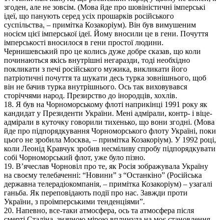
згоден, але не зовсім. (Мова йде про шовіністичні імперські
ідеї, що панують серед усіх прошарків російського
суспільства, – примітка Козакоріум). Він був вимушеним
носієм цієї імперської ідеї. Йому вносили це в гени. Почуття
імперськості вносилося в гени простої людини.
Чернишевський про це колись дуже добре сказав, що коли
починаються якісь внутрішні негаразди, тоді необхідно
покликати з печі російського мужика, викликати його
патріотичні почуття та шукати десь турка зовнішнього, щоб
він не бачив турка внутрішнього. Ось так виховувався
сторіччями народ. Презирство до інородців, хохлів.
18. Я був на Чорноморському флоті наприкінці 1991 року як
кандидат у Президенти України. Мені адмірали, контр- і віце-
адмірали в куточку говорили тихенько, що вони згодні. (Мова
йде про підпорядкування Чорноморського флоту Україні, поки
цього не зробила Москва, – примітка Козакоріум). У 1992 році,
коли Леонід Кравчук зробив несміливу спробу підпорядкувати
собі Чорноморський флот, уже було пізно.
19. В’ячеслав Чорновіл про те, як Росія зображувала Україну
на своєму телебаченні: “Новини” з “Останкіно” (Російська
державна телерадіокомпанія, – примітка Козакоріум) – узагалі
ганьба. Як переповідають події про нас. Завжди проти
України, з проімперськими тенденціями”.
20. Напевно, все-таки атмосфера, ось та атмосфера після
смерті Сталіна, значною мірою вплинула на моє становлення,