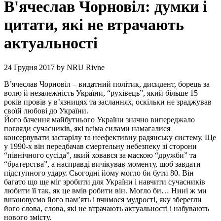
В'ячеслав Чорновіл: думки і
цитати, які не втрачають
актуальності
24 Грудня 2017
by
NRU Rivne
В’ячеслав Чорновіл – видатний політик, дисидент, борець за
волю й незалежність України, “рухівець”, який більше 15
років провів у в’язницях та засланнях, оскільки не зраджував
своїй любові до України.
Його бачення майбутнього України значно випереджало
погляди сучасників, які всіма силами намагалися
консервувати застарілу та неефективну радянську систему. Ще
у 1990-х він передбачав смертельну небезпеку зі сторони
“північного сусіда”, який ховався за маскою “дружби” та
“братерства”, а насправді вичікував моменту, щоб завдати
підступного удару. Сьогодні йому могло би бути 80. Він
багато що ще міг зробити для України і навчити сучасників
любити її так, як це вмів робити він. Могло би… Нині ж ми
вшановуємо його пам’ять і вчимося мудрості, яку зберегли
його слова, слова, які не втрачають актуальності і набувають
нового змісту.