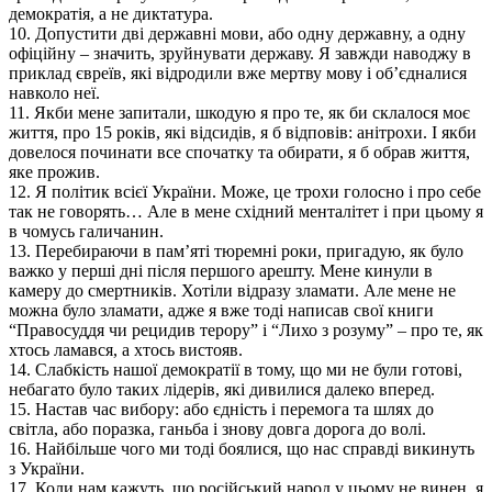
демократія, а не диктатура.
10. Допустити дві державні мови, або одну державну, а одну
офіційну – значить, зруйнувати державу. Я завжди наводжу в
приклад євреїв, які відродили вже мертву мову і об’єдналися
навколо неї.
11. Якби мене запитали, шкодую я про те, як би склалося моє
життя, про 15 років, які відсидів, я б відповів: анітрохи. І якби
довелося починати все спочатку та обирати, я б обрав життя,
яке прожив.
12. Я політик всієї України. Може, це трохи голосно і про себе
так не говорять… Але в мене східний менталітет і при цьому я
в чомусь галичанин.
13. Перебираючи в пам’яті тюремні роки, пригадую, як було
важко у перші дні після першого арешту. Мене кинули в
камеру до смертників. Хотіли відразу зламати. Але мене не
можна було зламати, адже я вже тоді написав свої книги
“Правосуддя чи рецидив терору” і “Лихо з розуму” – про те, як
хтось ламався, а хтось вистояв.
14. Слабкість нашої демократії в тому, що ми не були готові,
небагато було таких лідерів, які дивилися далеко вперед.
15. Настав час вибору: або єдність і перемога та шлях до
світла, або поразка, ганьба і знову довга дорога до волі.
16. Найбільше чого ми тоді боялися, що нас справді викинуть
з України.
17. Коли нам кажуть, що російський народ у цьому не винен, я