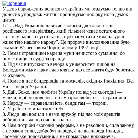
У день народження великого українця ми згадуємо те, що він
доносив упродовж життя і пропонуємо добірку його думок і
цитат.
1. “…Над Україною нависає зловісна двоголова тінь
російського імперіалізму, який тільки й чекає остаточного
колапсу нашого суспільства, щоб запустити хижі пазурі в
живе тіло нашого народу”. Це пророче висловлювання було
сказане В’ячеславом Чорноволом у 1997 році!
2. Немає страшнішої кари за муки нечистого сумління, бо
немає вищого судді за правду.
3. Під час випускного вечора в університеті пішов на
Володимирську гірку і дав клятву, що все життя буду боротися
за Україну.
4. Немає в нас бандерівців та москалів, східних і західних. Всі
ми — народ України.
5. Дай, Боже, нам любити Україну понад усе сьогодні —
маючи, щоб не довелося потім гірко любити — втративши.
6. Народу — справедливість, бандитам — тюрми.
7. Україна починається з тебе.
8. Люди, які водили з нами дружбу, під час моїх арештів
робили вигляд, що нас не знають.
9. Нам потрібні сьогодні реформи, а не революції, сила закону,
а не закон сили, добробут народу, а не всенародні злидні,
громадське порозуміння, а не громадська ворожнеча,