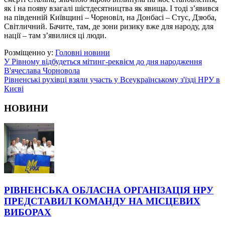
як і на появу взагалі шістдесятництва як явища. І тоді з’явився
на південній Київщині – Чорновіл, на Донбасі – Стус, Дзюба,
Світличний. Бачите, там, де зони ризику вже для народу, для
нації – там з’явилися ці люди.
Розміщенно у:
Головні новини
У Рівному відбудеться мітинг-реквієм до дня народження
В'ячеслава Чорновола
Рівненські рухівці взяли участь у Всеукраїнському з'їзді НРУ в
Києві
НОВИНИ
РІВНЕНСЬКА ОБЛАСНА ОРГАНІЗАЦІЯ НРУ
ПРЕДСТАВИЛ КОМАНДУ НА МІСЦЕВИХ
ВИБОРАХ